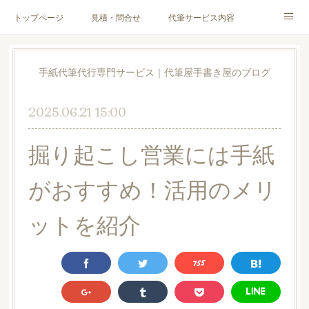
トップページ
見積・問合せ
代筆サービス内容
料金表
代筆サンプル
手紙文章作成代行サービス
手紙代筆代行専門サービス｜代筆屋手書き屋のブログ
代筆屋育成講座
代筆屋プロフィール
無料便箋
2025.06.21 15:00
ブログ
お客様の声
全国の公認代筆屋一覧
掘り起こし営業には手紙
Instagram
がおすすめ！活用のメリ
ットを紹介