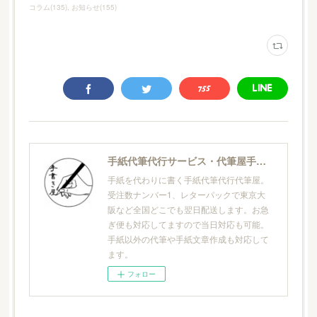
コラム
(
135
)
お知らせ
(
155
)
手紙代筆代行サービス・代筆屋手書き屋®
手紙を代わりに書く手紙代筆代行代筆屋。
受注数ナンバー1、レターパックで東京大
阪など全国どこでも翌日配送します。お急
ぎ便も対応してますので当日対応も可能。
手紙以外の代筆や手紙文章作成も対応して
ます。
フォロー