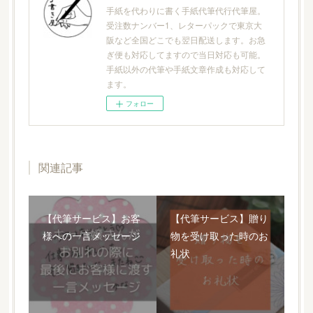
手紙を代わりに書く手紙代筆代行代筆屋。
受注数ナンバー1、レターパックで東京大
阪など全国どこでも翌日配送します。お急
ぎ便も対応してますので当日対応も可能。
手紙以外の代筆や手紙文章作成も対応して
ます。
フォロー
関連記事
【代筆サービス】お客
【代筆サービス】贈り
様への一言メッセージ
物を受け取った時のお
礼状