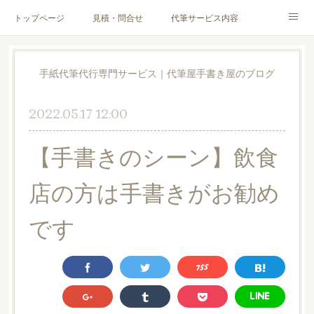
トップページ
見積・問合せ
代筆サービス内容
料金表
代筆サンプル
手紙文章作成代行サービス
手紙代筆代行専門サービス｜代筆屋手書き屋のブログ
代筆屋育成講座
代筆屋プロフィール
無料便箋
2022.05.17 12:00
ブログ
お客様の声
全国の公認代筆屋一覧
【手書きのシーン】飲食
Instagram
店の方は手書きがお勧め
です