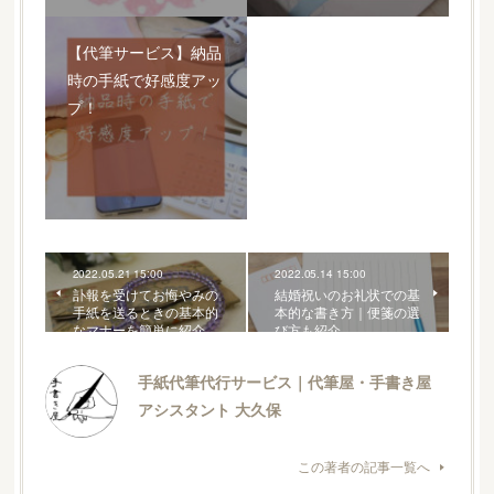
【代筆サービス】納品
時の手紙で好感度アッ
プ！
2022.05.21 15:00
2022.05.14 15:00
訃報を受けてお悔やみの
結婚祝いのお礼状での基
手紙を送るときの基本的
本的な書き方｜便箋の選
なマナーを簡単に紹介
び方も紹介
手紙代筆代行サービス｜代筆屋・手書き屋
アシスタント 大久保
この著者の記事一覧へ