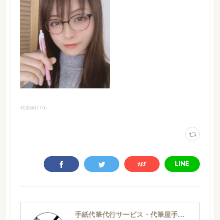
代筆例
(
110
)
手紙代筆代行サービス・代筆屋手書き屋®