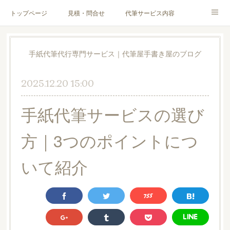
トップページ
見積・問合せ
代筆サービス内容
料金表
代筆サンプル
手紙文章作成代行サービス
手紙代筆代行専門サービス｜代筆屋手書き屋のブログ
代筆屋育成講座
代筆屋プロフィール
無料便箋
2025.12.20 15:00
ブログ
お客様の声
全国の公認代筆屋一覧
手紙代筆サービスの選び
Instagram
方｜3つのポイントにつ
いて紹介