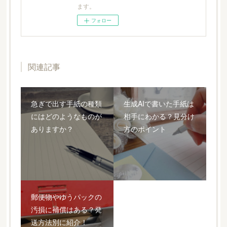
ます。
フォロー
関連記事
急ぎで出す手紙の種類
生成AIで書いた手紙は
にはどのようなものが
相手にわかる？見分け
ありますか？
方のポイント
郵便物やゆうパックの
汚損に補償はある？発
送方法別に紹介！