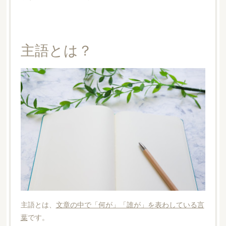
主語とは？
主語とは、
文章の中で「何が」「誰が」を表わしている言
葉
です。