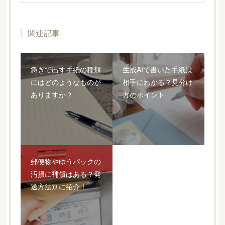
関連記事
急ぎで出す手紙の種類
生成AIで書いた手紙は
にはどのようなものが
相手にわかる？見分け
ありますか？
方のポイント
郵便物やゆうパックの
汚損に補償はある？発
送方法別に紹介！