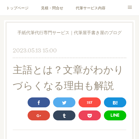
トップページ
見積・問合せ
代筆サービス内容
料金表
代筆サンプル
手紙文章作成代行サービス
手紙代筆代行専門サービス｜代筆屋手書き屋のブログ
代筆屋育成講座
代筆屋プロフィール
無料便箋
2023.05.13 15:00
ブログ
お客様の声
全国の公認代筆屋一覧
主語とは？文章がわかり
Instagram
づらくなる理由も解説