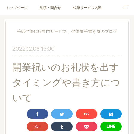
トップページ
見積・問合せ
代筆サービス内容
料金表
代筆サンプル
手紙文章作成代行サービス
手紙代筆代行専門サービス｜代筆屋手書き屋のブログ
代筆屋育成講座
代筆屋プロフィール
無料便箋
2022.12.03 15:00
ブログ
お客様の声
全国の公認代筆屋一覧
開業祝いのお礼状を出す
Instagram
タイミングや書き方につ
いて