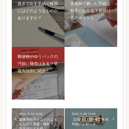
急ぎで出す手紙の種類
生成AIで書いた手紙は
にはどのようなものが
相手にわかる？見分け
ありますか？
方のポイント
郵便物やゆうパックの
汚損に補償はある？発
送方法別に紹介！
2022.12.10 15:00
2022.11.26 15:00
慶事用切手とはどのよう
【2022～2023年】年末
なもの？用途・種類・入
年始のお知らせ
手方法などを紹介