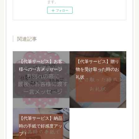
ます。
フォロー
関連記事
【代筆サービス】お客
【代筆サービス】贈り
様への一言メッセージ
物を受け取った時のお
礼状
【代筆サービス】納品
時の手紙で好感度アッ
プ！