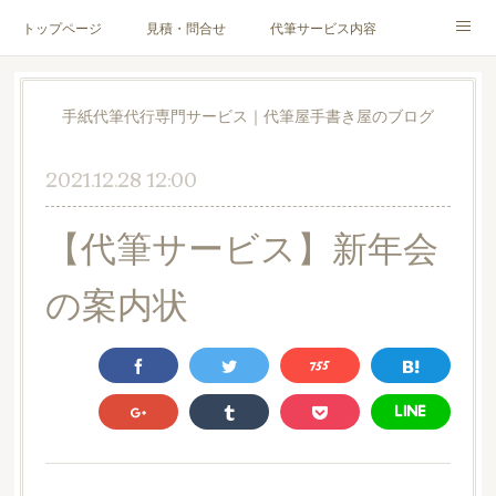
トップページ
見積・問合せ
代筆サービス内容
料金表
代筆サンプル
手紙文章作成代行サービス
手紙代筆代行専門サービス｜代筆屋手書き屋のブログ
代筆屋育成講座
代筆屋プロフィール
無料便箋
2021.12.28 12:00
ブログ
お客様の声
全国の公認代筆屋一覧
【代筆サービス】新年会
Instagram
の案内状