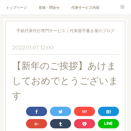
トップページ
見積・問合せ
代筆サービス内容
料金表
代筆サンプル
手紙文章作成代行サービス
手紙代筆代行専門サービス｜代筆屋手書き屋のブログ
代筆屋育成講座
代筆屋プロフィール
無料便箋
2022.01.07 12:00
ブログ
お客様の声
全国の公認代筆屋一覧
【新年のご挨拶】あけま
Instagram
しておめでとうございま
す