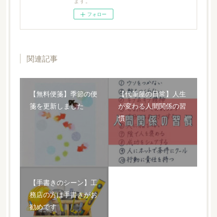
ます。
フォロー
関連記事
【無料便箋】季節の便
【代筆屋の日常】人生
箋を更新しました
が変わる人間関係の習
慣
【手書きのシーン】工
務店の方は手書きがお
勧めです