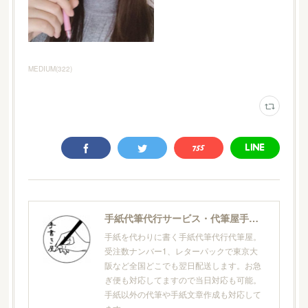
MEDIUM
(
322
)
手紙代筆代行サービス・代筆屋手書き屋®
手紙を代わりに書く手紙代筆代行代筆屋。
受注数ナンバー1、レターパックで東京大
阪など全国どこでも翌日配送します。お急
ぎ便も対応してますので当日対応も可能。
手紙以外の代筆や手紙文章作成も対応して