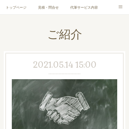
トップページ
見積・問合せ
代筆サービス内容
料金表
代筆サンプル
手紙文章作成代行サービス
ご紹介
代筆屋育成講座
代筆屋プロフィール
無料便箋
ブログ
お客様の声
全国の公認代筆屋一覧
2021.05.14 15:00
Instagram