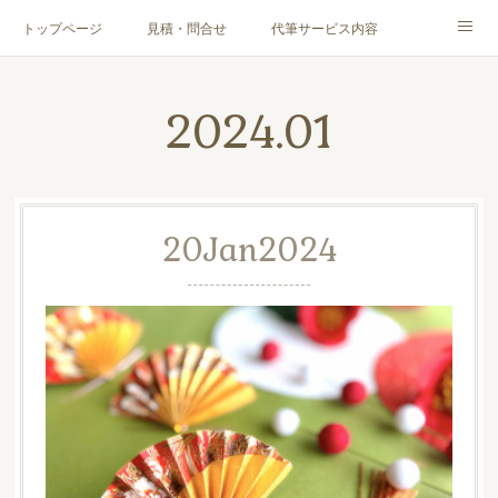
トップページ
見積・問合せ
代筆サービス内容
料金表
代筆サンプル
手紙文章作成代行サービス
2024
.
01
代筆屋育成講座
代筆屋プロフィール
無料便箋
ブログ
お客様の声
全国の公認代筆屋一覧
20
Jan
2024
Instagram