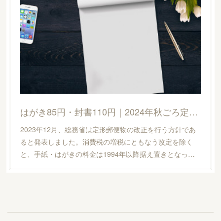
はがき85円・封書110円｜2024年秋ごろ定形郵便料金値上げ
2023年12月、総務省は定形郵便物の改正を行う方針であ
ると発表しました。消費税の増税にともなう改定を除く
と、手紙・はがきの料金は1994年以降据え置きとなっ…