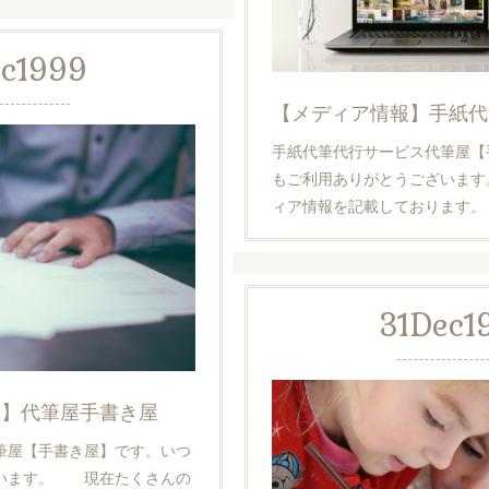
c
1999
手紙代筆代行サービス代筆屋【
もご利用ありがとうございま
ィア情報を記載しております
31
Dec
1
覧】代筆屋手書き屋
筆屋【手書き屋】です。いつ
います。 現在たくさんの