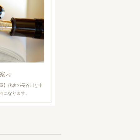
案内
屋】代表の長谷川と申
内になります。