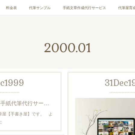
料金表
代筆サンプル
手紙文章作成代行サービス
代筆屋育
お客様の声
全国の公認代筆屋一覧
Instagram
2000
.
01
c
1999
31
Dec
1
【よくある質問集】手紙代筆代行サービス代筆屋手書き屋
筆屋【手書き屋】です。 よ
した