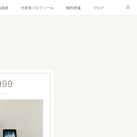
成講座
代筆屋プロフィール
無料便箋
ブログ
999