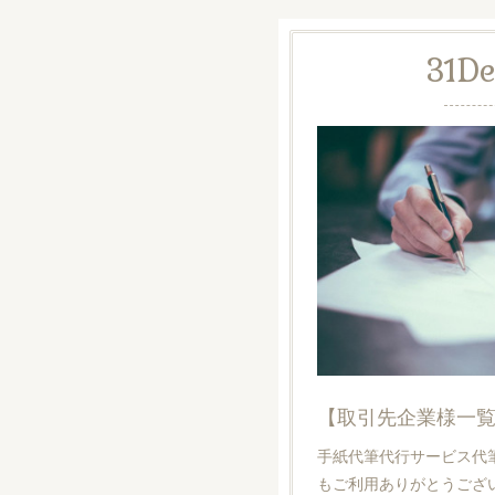
31
De
【取引先企業様一
手紙代筆代行サービス代
もご利用ありがとうござ