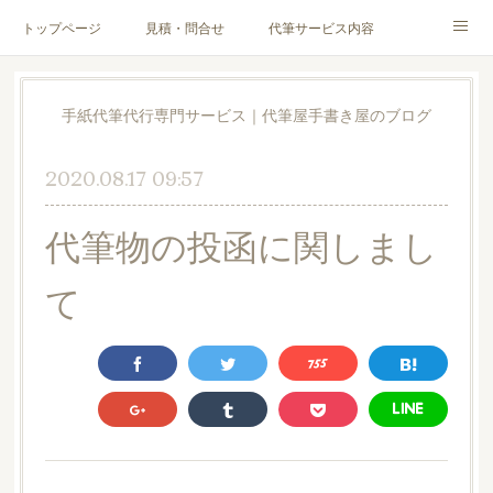
トップページ
見積・問合せ
代筆サービス内容
料金表
代筆サンプル
手紙文章作成代行サービス
手紙代筆代行専門サービス｜代筆屋手書き屋のブログ
代筆屋育成講座
代筆屋プロフィール
無料便箋
2020.08.17 09:57
ブログ
お客様の声
全国の公認代筆屋一覧
代筆物の投函に関しまし
Instagram
て