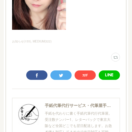
お知らせ
(
155
)
MEDIUM
(
322
)
手紙代筆代行サービス・代筆屋手書き屋®
手紙を代わりに書く手紙代筆代行代筆屋。
受注数ナンバー1、レターパックで東京大
阪など全国どこでも翌日配送します。お急
ぎ便も対応してますので当日対応も可能。