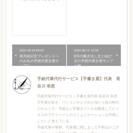
2020.08.24 09:00
2020.08.14 12:00
初月給記念プレゼントへ
8月の書き出し文と結び
のお礼の手紙代筆文例サ
文の手紙代筆文章サンプ
ンプル
ル例
手紙代筆代行サービス【手書き屋】代表 長
谷川 幸恵
手紙代筆代行サービス｜手書き屋代表 長谷川 幸恵
万年筆が好き。パソコンやスマホが当たり前の時代
だからこそ、手紙など手書きツールを駆使してビジ
ネスやプライベートのコミュニケーションを円滑に
したいと考えている。
手紙代筆や筆耕、代筆屋に関しまして不明点がござ