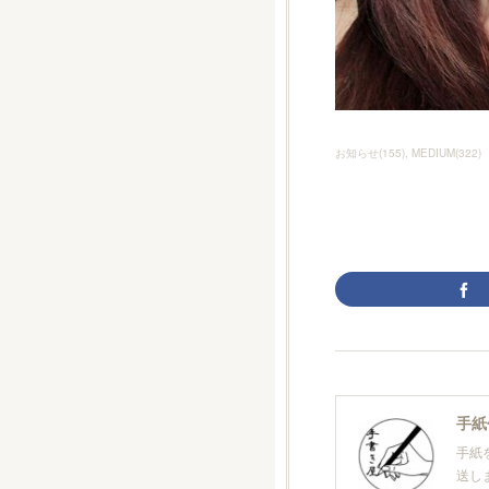
お知らせ
(
155
)
MEDIUM
(
322
)
手紙
手紙
送し