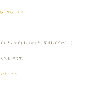
ちらから ＜＜
-ya.comでも大丈夫ですし（☆を＠に変換してください）
からでもOKです。
ウント ＜＜