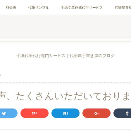
料金表
代筆サンプル
手紙文章作成代行サービス
代筆屋育
お客様の声
全国の公認代筆屋一覧
Instagram
手紙代筆代行専門サービス｜代筆屋手書き屋のブログ
0
声、たくさんいただいており