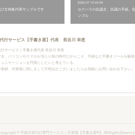
2020.07.10 03:00
結び文例集代筆サンプルです
セクハラの抗議文、抗議の手紙、
ンプル
代行サービス【手書き屋】代表 長谷川 幸恵
行サービス｜手書き屋代表 長谷川 幸恵
好き。パソコンやスマホが当たり前の時代だからこそ、手紙など手書きツールを駆使
ミュニケーションを円滑にしたいと考えている。
や筆耕、代筆屋に関しまして不明点がございましたらお気軽にお問い合わせ下さい。
Copyright © 手紙代筆代行専門サービス｜代筆屋【手書き屋®】 All Rights Reserved