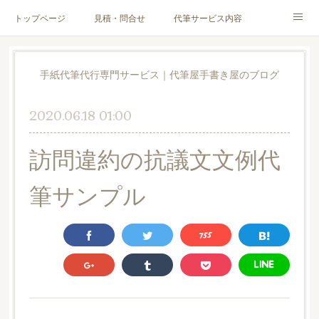
トップページ
見積・問合せ
代筆サービス内容
料金表
代筆サンプル
手紙文章作成代行サービス
手紙代筆代行専門サービス｜代筆屋手書き屋のブログ
代筆屋育成講座
代筆屋プロフィール
無料便箋
2020.06.18 01:00
ブログ
お客様の声
全国の公認代筆屋一覧
訪問違約の抗議文文例代
Instagram
筆サンプル