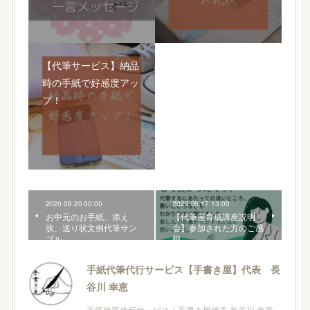
【代筆サービス】納品
時の手紙で好感度アッ
プ！
2020.06.20 00:00
2020.06.17 13:00
お中元のお手紙、添え
【代筆屋育成講座説明
状、送り状文例代筆サン
会】参加された方のご感
プル
想
手紙代筆代行サービス【手書き屋】代表 長
谷川 幸恵
手紙代筆代行サービス｜手書き屋代表 長谷川 幸恵