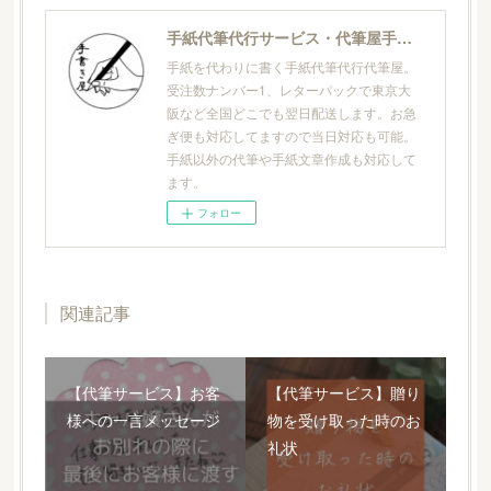
手紙代筆代行サービス・代筆屋手書き屋®
手紙を代わりに書く手紙代筆代行代筆屋。
受注数ナンバー1、レターパックで東京大
阪など全国どこでも翌日配送します。お急
ぎ便も対応してますので当日対応も可能。
手紙以外の代筆や手紙文章作成も対応して
ます。
フォロー
関連記事
【代筆サービス】お客
【代筆サービス】贈り
様への一言メッセージ
物を受け取った時のお
礼状