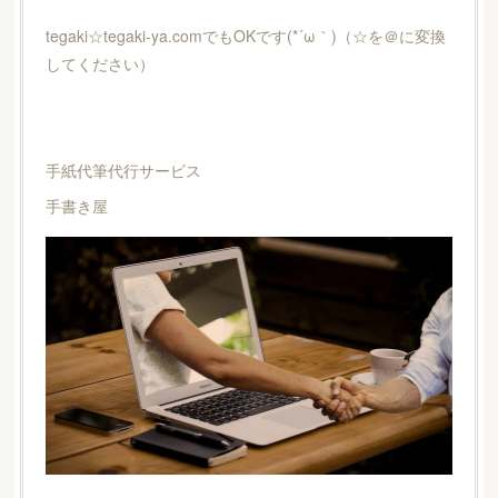
tegaki☆tegaki-ya.comでもOKです(*´ω｀)（☆を＠に変換
してください）
手紙代筆代行サービス
手書き屋