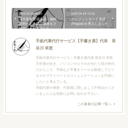
2020.05.08 05:00
2020.04.29 15:00
【代筆屋育成講座・無料
クレジットカード決済
説明会】本日ご連絡をさ
(Paypal)を導入しました
せていただきました
手紙代筆代行サービス【手書き屋】代表 長
谷川 幸恵
手紙代筆代行サービス｜手書き屋代表 長谷川 幸恵
万年筆が好き。パソコンやスマホが当たり前の時代
だからこそ、手紙など手書きツールを駆使してビジ
ネスやプライベートのコミュニケーションを円滑に
したいと考えている。
手紙代筆や筆耕、代筆屋に関しまして不明点がござ
いましたらお気軽にお問い合わせ下さい。
この著者の記事一覧へ