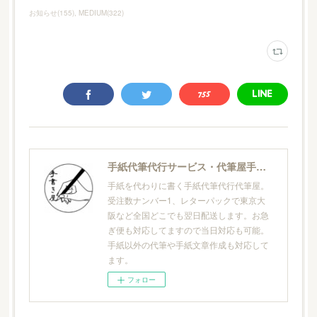
お知らせ
(
155
)
MEDIUM
(
322
)
手紙代筆代行サービス・代筆屋手書き屋®
手紙を代わりに書く手紙代筆代行代筆屋。
受注数ナンバー1、レターパックで東京大
阪など全国どこでも翌日配送します。お急
ぎ便も対応してますので当日対応も可能。
手紙以外の代筆や手紙文章作成も対応して
ます。
フォロー