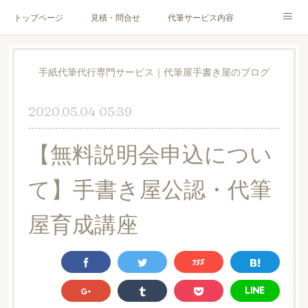
トップページ
見積・問合せ
代筆サービス内容
料金表
代筆サンプル
手紙文章作成代行サービス
手紙代筆代行専門サービス｜代筆屋手書き屋のブログ
代筆屋育成講座
代筆屋プロフィール
無料便箋
2020.05.04 05:39
ブログ
お客様の声
全国の公認代筆屋一覧
【無料説明会申込につい
Instagram
て】手書き屋公認・代筆
屋育成講座