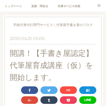
トップページ
見積・問合せ
代筆サービス内容
料金表
代筆サンプル
手紙文章作成代行サービス
手紙代筆代行専門サービス｜代筆屋手書き屋のブログ
代筆屋育成講座
代筆屋プロフィール
無料便箋
2020.04.21 05:00
ブログ
お客様の声
全国の公認代筆屋一覧
開講！【手書き屋認定】
Instagram
代筆屋育成講座（仮）を
開始します。