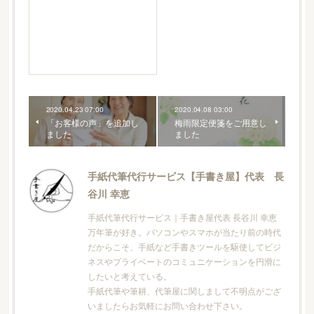
2020.04.23 07:00
2020.04.08 03:00
「お客様の声」を追加し
梅雨限定便箋をご用意し
ました
ました
手紙代筆代行サービス【手書き屋】代表 長
谷川 幸恵
手紙代筆代行サービス｜手書き屋代表 長谷川 幸恵
万年筆が好き。パソコンやスマホが当たり前の時代
だからこそ、手紙など手書きツールを駆使してビジ
ネスやプライベートのコミュニケーションを円滑に
したいと考えている。
手紙代筆や筆耕、代筆屋に関しまして不明点がござ
いましたらお気軽にお問い合わせ下さい。