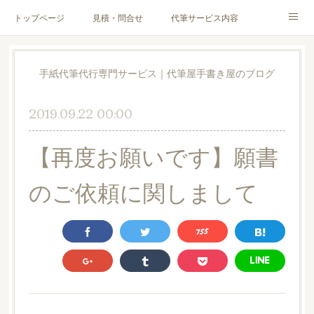
トップページ
見積・問合せ
代筆サービス内容
料金表
代筆サンプル
手紙文章作成代行サービス
手紙代筆代行専門サービス｜代筆屋手書き屋のブログ
代筆屋育成講座
代筆屋プロフィール
無料便箋
2019.09.22 00:00
ブログ
お客様の声
全国の公認代筆屋一覧
【再度お願いです】願書
Instagram
のご依頼に関しまして