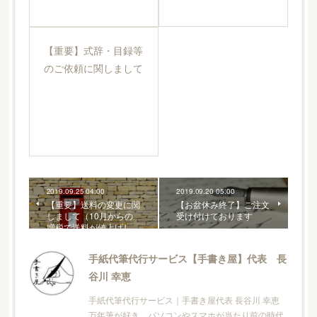
【重要】式辞・目録等
のご依頼に関しまして
2019.09.25 04:00
2019.09.20 05:00
【重要】送料の変更に関
【お盆休み終了】ご注文
しまして（10月からの
受け付けております
増税で送料が値上げし…
手紙代筆代行サービス【手書き屋】代表 長
谷川 幸恵
手紙代筆代行サービス｜手書き屋代表 長谷川 幸恵
万年筆が好き。パソコンやスマホが当たり前の時代