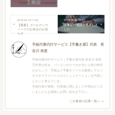
2019.04.03 05:37
2019.04.19 11:00
人事部代筆課を発足しま
【重要】ゴールデンウ
した
ィークのお休みのお知
らせ
手紙代筆代行サービス【手書き屋】代表 長
谷川 幸恵
手紙代筆代行サービス｜手書き屋代表 長谷川 幸恵
万年筆が好き。パソコンやスマホが当たり前の時代
だからこそ、手紙など手書きツールを駆使してビジ
ネスやプライベートのコミュニケーションを円滑に
したいと考えている。
手紙代筆や筆耕、代筆屋に関しまして不明点がござ
いましたらお気軽にお問い合わせ下さい。
この著者の記事一覧へ