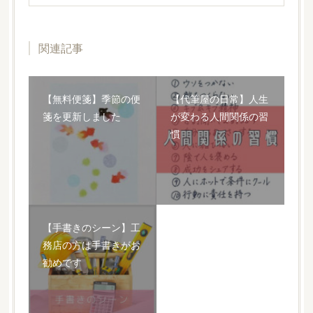
関連記事
【無料便箋】季節の便
【代筆屋の日常】人生
箋を更新しました
が変わる人間関係の習
慣
【手書きのシーン】工
務店の方は手書きがお
勧めです