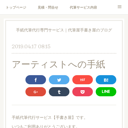
トップページ
見積・問合せ
代筆サービス内容
料金表
代筆サンプル
手紙文章作成代行サービス
手紙代筆代行専門サービス｜代筆屋手書き屋のブログ
代筆屋育成講座
代筆屋プロフィール
無料便箋
2019.04.17 08:15
ブログ
お客様の声
全国の公認代筆屋一覧
アーティストへの手紙
Instagram
手紙代筆代行サービス【手書き屋】です。
いつもご利用ありがとうございます。