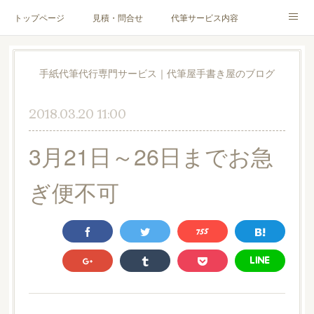
トップページ
見積・問合せ
代筆サービス内容
料金表
代筆サンプル
手紙文章作成代行サービス
手紙代筆代行専門サービス｜代筆屋手書き屋のブログ
代筆屋育成講座
代筆屋プロフィール
無料便箋
2018.03.20 11:00
ブログ
お客様の声
全国の公認代筆屋一覧
3月21日～26日までお急
Instagram
ぎ便不可