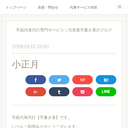
トップページ
見積・問合せ
代筆サービス内容
料金表
代筆サンプル
手紙文章作成代行サービス
手紙代筆代行専門サービス｜代筆屋手書き屋のブログ
代筆屋育成講座
代筆屋プロフィール
無料便箋
2018.01.15 11:00
ブログ
お客様の声
全国の公認代筆屋一覧
小正月
Instagram
手紙代筆代行【手書き屋】です。
いつもご利用ありがとうございます。