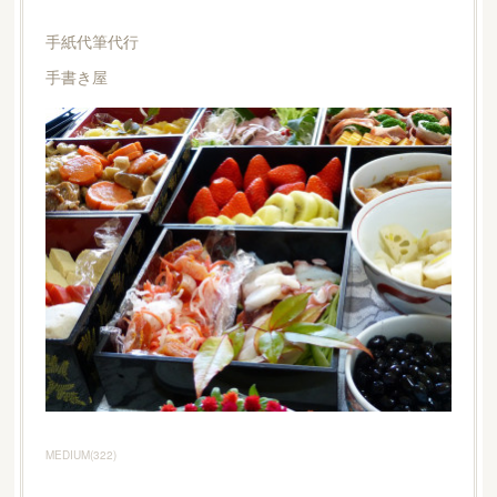
手紙代筆代行
手書き屋
MEDIUM
(
322
)