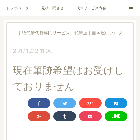
トップページ
見積・問合せ
代筆サービス内容
料金表
代筆サンプル
手紙文章作成代行サービス
手紙代筆代行専門サービス｜代筆屋手書き屋のブログ
代筆屋育成講座
代筆屋プロフィール
無料便箋
2017.12.12 11:00
ブログ
お客様の声
全国の公認代筆屋一覧
現在筆跡希望はお受けし
Instagram
ておりません