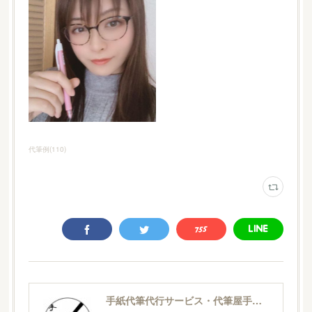
代筆例
(
110
)
手紙代筆代行サービス・代筆屋手書き屋®