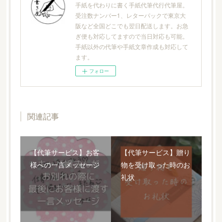
手紙を代わりに書く手紙代筆代行代筆屋。
受注数ナンバー1、レターパックで東京大
阪など全国どこでも翌日配送します。お急
ぎ便も対応してますので当日対応も可能。
手紙以外の代筆や手紙文章作成も対応して
ます。
フォロー
関連記事
【代筆サービス】お客
【代筆サービス】贈り
様への一言メッセージ
物を受け取った時のお
礼状