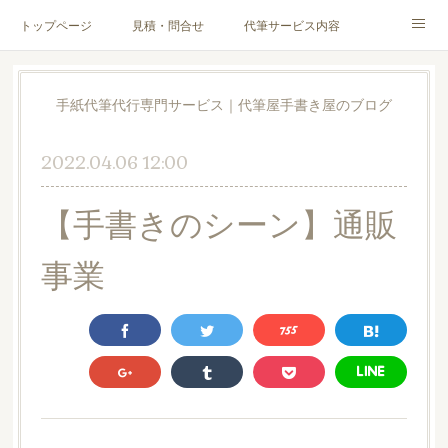
トップページ
見積・問合せ
代筆サービス内容
料金表
代筆サンプル
手紙文章作成代行サービス
手紙代筆代行専門サービス｜代筆屋手書き屋のブログ
代筆屋育成講座
代筆屋プロフィール
無料便箋
2022.04.06 12:00
ブログ
お客様の声
全国の公認代筆屋一覧
【手書きのシーン】通販
Instagram
事業