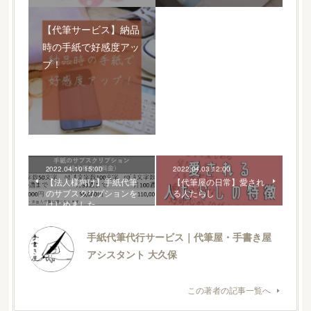
【代筆サービス】納品
時の手紙で好感度アッ
プ！
2022.04.10 15:00
2022.04.03 12:00
【法人様向け】手紙代筆
【代筆屋の日常】愛され
のサブスクリプションを
る人たらし
はじめました
手紙代筆代行サービス｜代筆屋・手書き屋
アシスタント 大久保
この著者の記事一覧へ