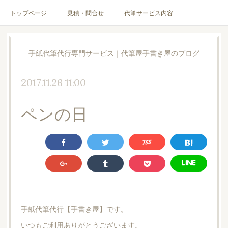
トップページ
見積・問合せ
代筆サービス内容
料金表
代筆サンプル
手紙文章作成代行サービス
手紙代筆代行専門サービス｜代筆屋手書き屋のブログ
代筆屋育成講座
代筆屋プロフィール
無料便箋
2017.11.26 11:00
ブログ
お客様の声
全国の公認代筆屋一覧
ペンの日
Instagram
手紙代筆代行【手書き屋】です。
いつもご利用ありがとうございます。