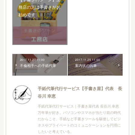
務店の方は手書きがお
勧めです
2017.11.27 11:00
2017.11.25 11:00
不倫相手への手紙代筆
案内状の代筆
手紙代筆代行サービス【手書き屋】代表 長
谷川 幸恵
手紙代筆代行サービス｜手書き屋代表 長谷川 幸恵
万年筆が好き。パソコンやスマホが当たり前の時代
だからこそ、手紙など手書きツールを駆使してビジ
ネスやプライベートのコミュニケーションを円滑に
したいと考えている。