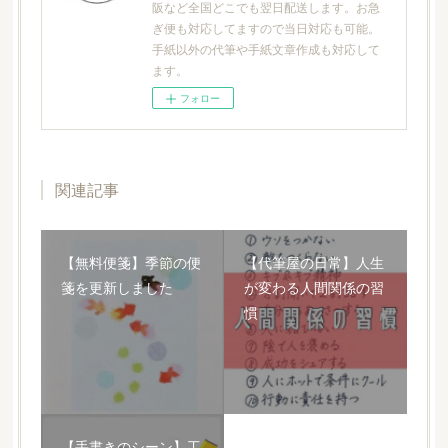
阪など全国どこでも翌日配送します。お急
ぎ便も対応してますので当日対応も可能。
手紙以外の代筆や手紙文章作成も対応して
ます。
フォロー
関連記事
【無料便箋】季節の便
【代筆屋の日常】人生
箋を更新しました
が変わる人間関係の習
慣
【手書きのシーン】工