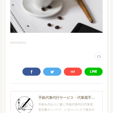
MEDIUM
(
322
)
手紙代筆代行サービス・代筆屋手書き屋®
手紙を代わりに書く手紙代筆代行代筆屋。
受注数ナンバー1、レターパックで東京大