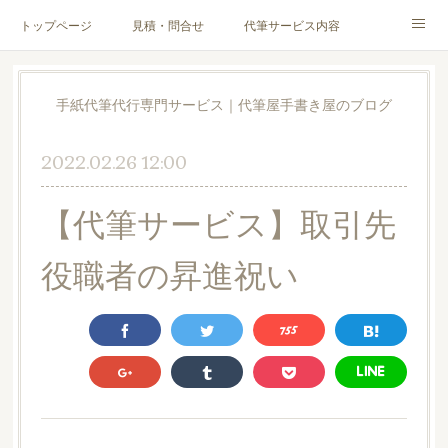
トップページ
見積・問合せ
代筆サービス内容
料金表
代筆サンプル
手紙文章作成代行サービス
手紙代筆代行専門サービス｜代筆屋手書き屋のブログ
代筆屋育成講座
代筆屋プロフィール
無料便箋
2022.02.26 12:00
ブログ
お客様の声
全国の公認代筆屋一覧
【代筆サービス】取引先
Instagram
役職者の昇進祝い