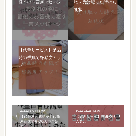
様への一言メッセージ
物を受け取った時のお
礼状
【代筆サービス】納品
時の手紙で好感度アッ
プ！
2022.03.01 12:00
2022.02.23 12:00
【代筆屋育成講座】代筆
【好きな言葉】吉田松陰
屋育成講座OGの声ご紹
の名言
介