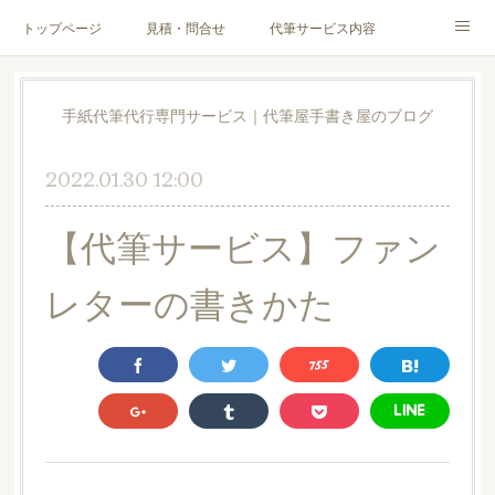
トップページ
見積・問合せ
代筆サービス内容
料金表
代筆サンプル
手紙文章作成代行サービス
手紙代筆代行専門サービス｜代筆屋手書き屋のブログ
代筆屋育成講座
代筆屋プロフィール
無料便箋
2022.01.30 12:00
ブログ
お客様の声
全国の公認代筆屋一覧
【代筆サービス】ファン
Instagram
レターの書きかた