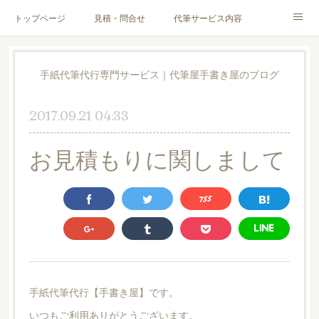
トップページ
見積・問合せ
代筆サービス内容
料金表
代筆サンプル
手紙文章作成代行サービス
手紙代筆代行専門サービス｜代筆屋手書き屋のブログ
代筆屋育成講座
代筆屋プロフィール
無料便箋
2017.09.21 04:33
ブログ
お客様の声
全国の公認代筆屋一覧
お見積もりに関しまして
Instagram
手紙代筆代行【手書き屋】です。
いつもご利用ありがとうございます。