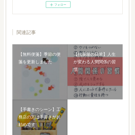
フォロー
関連記事
【無料便箋】季節の便
【代筆屋の日常】人生
箋を更新しました
が変わる人間関係の習
慣
【手書きのシーン】工
務店の方は手書きがお
勧めです