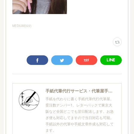
MEDIUM
(
322
)
手紙代筆代行サービス・代筆屋手書き屋®
手紙を代わりに書く手紙代筆代行代筆屋。
受注数ナンバー1、レターパックで東京大
阪など全国どこでも翌日配送します。お急
ぎ便も対応してますので当日対応も可能。
手紙以外の代筆や手紙文章作成も対応して
ます。