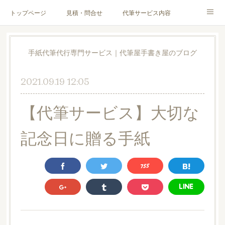
トップページ
見積・問合せ
代筆サービス内容
料金表
代筆サンプル
手紙文章作成代行サービス
手紙代筆代行専門サービス｜代筆屋手書き屋のブログ
代筆屋育成講座
代筆屋プロフィール
無料便箋
2021.09.19 12:05
ブログ
お客様の声
全国の公認代筆屋一覧
【代筆サービス】大切な
Instagram
記念日に贈る手紙