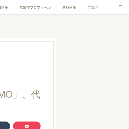
成講座
代筆屋プロフィール
無料便箋
ブログ
MO」、代