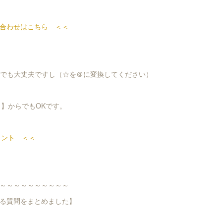
合わせはこちら ＜＜
-ya.comでも大丈夫ですし（☆を＠に変換してください）
ト】からでもOKです。
ウント ＜＜
～～～～～～～～～～
る質問をまとめました】