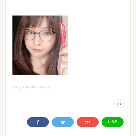
代筆例
(
110
)
MEDIUM
(
322
)