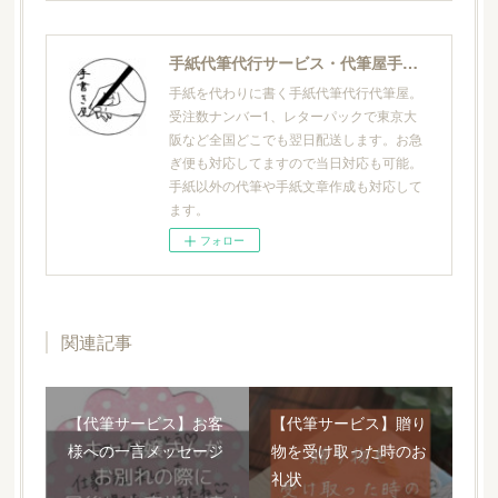
手紙代筆代行サービス・代筆屋手書き屋®
手紙を代わりに書く手紙代筆代行代筆屋。
受注数ナンバー1、レターパックで東京大
阪など全国どこでも翌日配送します。お急
ぎ便も対応してますので当日対応も可能。
手紙以外の代筆や手紙文章作成も対応して
ます。
フォロー
関連記事
【代筆サービス】お客
【代筆サービス】贈り
様への一言メッセージ
物を受け取った時のお
礼状