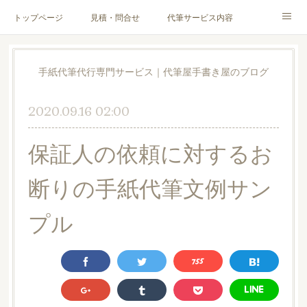
トップページ
見積・問合せ
代筆サービス内容
料金表
代筆サンプル
手紙文章作成代行サービス
手紙代筆代行専門サービス｜代筆屋手書き屋のブログ
代筆屋育成講座
代筆屋プロフィール
無料便箋
2020.09.16 02:00
ブログ
お客様の声
全国の公認代筆屋一覧
保証人の依頼に対するお
Instagram
断りの手紙代筆文例サン
プル