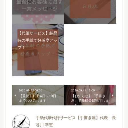
【代筆サービス】納品
時の手紙で好感度アッ
プ！
2020.09.22 00:00
2020.09.11 12:00
【重要】10月4日～10日
【お知らせ】「手書き
までお休みします
屋」で商標登録完了しま
した
手紙代筆代行サービス【手書き屋】代表 長
谷川 幸恵