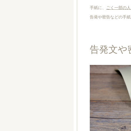
手紙に、
ごく一部の人
告発や密告などの手紙
告発文や