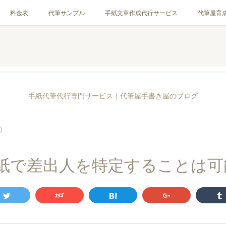
料金表
代筆サンプル
手紙文章作成代行サービス
代筆屋育
お客様の声
全国の公認代筆屋一覧
Instagram
手紙代筆代行専門サービス｜代筆屋手書き屋のブログ
0
紙で差出人を特定することは可