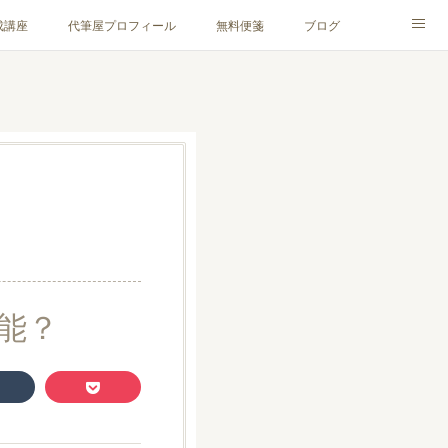
成講座
代筆屋プロフィール
無料便箋
ブログ
能？