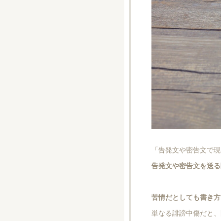
「告発文や密告文で現
告発文や密告文を送る
苦情だとしても書き方
単なる誹謗中傷だと、