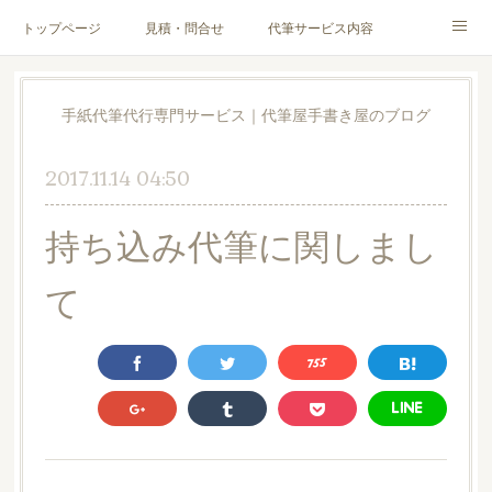
トップページ
見積・問合せ
代筆サービス内容
料金表
代筆サンプル
手紙文章作成代行サービス
手紙代筆代行専門サービス｜代筆屋手書き屋のブログ
代筆屋育成講座
代筆屋プロフィール
無料便箋
2017.11.14 04:50
ブログ
お客様の声
全国の公認代筆屋一覧
持ち込み代筆に関しまし
Instagram
て