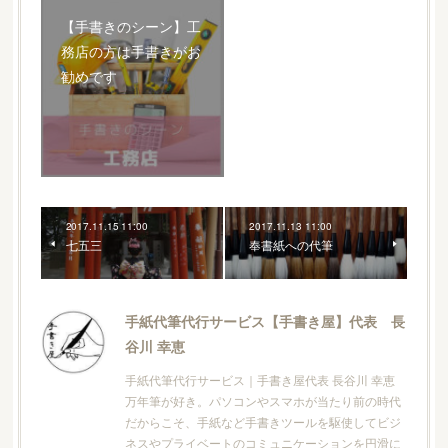
【手書きのシーン】工
務店の方は手書きがお
勧めです
2017.11.15 11:00
2017.11.13 11:00
七五三
奉書紙への代筆
手紙代筆代行サービス【手書き屋】代表 長
谷川 幸恵
手紙代筆代行サービス｜手書き屋代表 長谷川 幸恵
万年筆が好き。パソコンやスマホが当たり前の時代
だからこそ、手紙など手書きツールを駆使してビジ
ネスやプライベートのコミュニケーションを円滑に