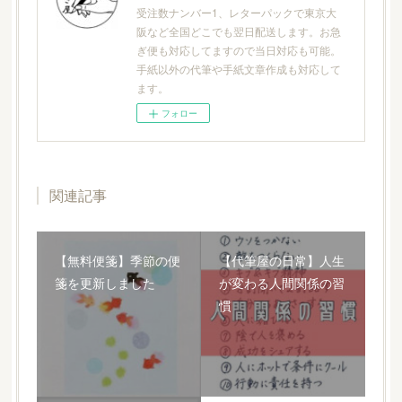
受注数ナンバー1、レターパックで東京大
阪など全国どこでも翌日配送します。お急
ぎ便も対応してますので当日対応も可能。
手紙以外の代筆や手紙文章作成も対応して
ます。
フォロー
関連記事
【無料便箋】季節の便
【代筆屋の日常】人生
箋を更新しました
が変わる人間関係の習
慣